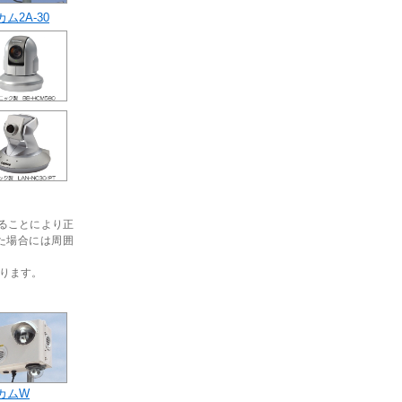
ム2A-30
ることにより正
た場合には周囲
あります。
カムW