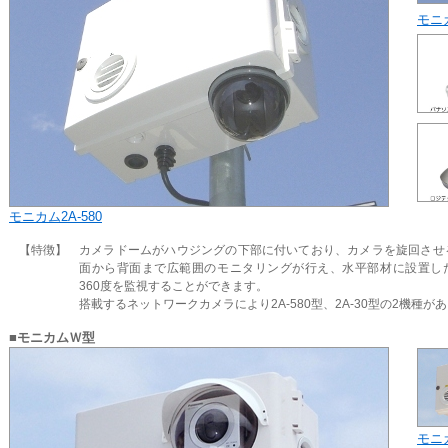
モニカ
モニカム2A-580
【特徴】
カメラドームがハウジングの下部に付いており、カメラを旋回させ
面から背面まで広範囲のモニタリングが行え、水平部材に設置し
360度を監視することができます。
搭載するネットワークカメラにより2A-580型、2A-30型の2機種が
■モニカムＷ型
モニ