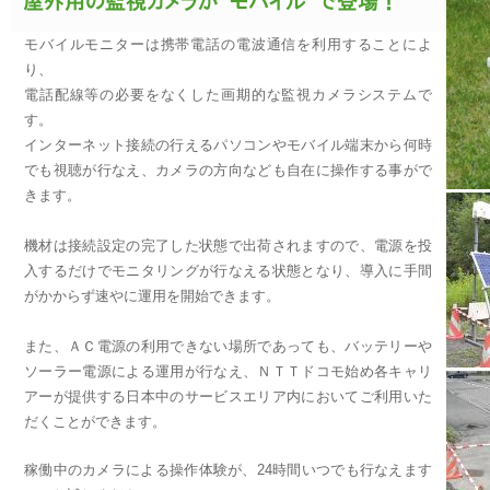
モバイルモニターは携帯電話の電波通信を利用することによ
り、
電話配線等の必要をなくした画期的な監視カメラシステムで
す。
インターネット接続の行えるパソコンやモバイル端末から何時
でも視聴が行なえ、カメラの方向なども自在に操作する事がで
きます。
機材は接続設定の完了した状態で出荷されますので、電源を投
入するだけでモニタリングが行なえる状態となり、導入に手間
がかからず速やに運用を開始できます。
また、ＡＣ電源の利用できない場所であっても、バッテリーや
ソーラー電源による運用が行なえ、ＮＴＴドコモ始め各キャリ
アーが提供する日本中のサービスエリア内においてご利用いた
だくことができます。
稼働中のカメラによる操作体験が、24時間いつでも行なえます