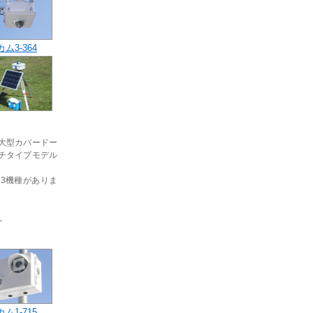
ム3-364
大型カバードー
チタイプモデル
の3機種がありま
。
ム1-715