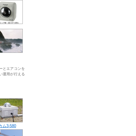
ーとエアコンを
い運用が行える
ム3-580