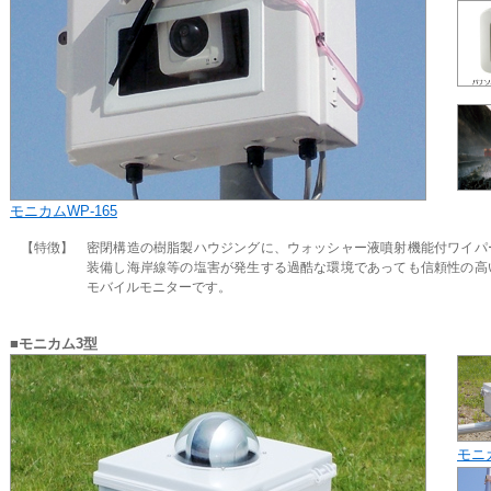
モニカムWP-165
【特徴】
密閉構造の樹脂製ハウジングに、ウォッシャー液噴射機能付ワイパ
装備し海岸線等の塩害が発生する過酷な環境であっても信頼性の高
モバイルモニターです。
■モニカム3型
モニカ