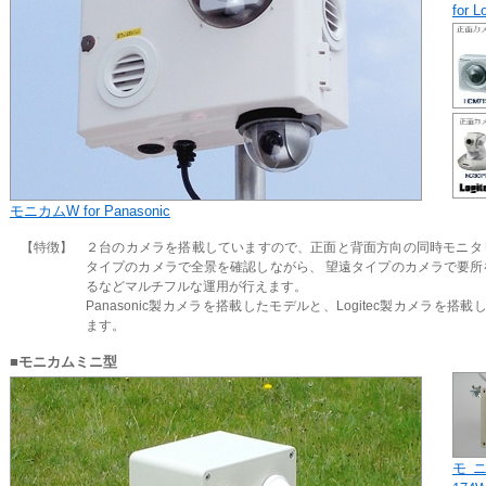
for L
モニカムW for Panasonic
【特徴】
２台のカメラを搭載していますので、正面と背面方向の同時モニタ
タイプのカメラで全景を確認しながら、 望遠タイプのカメラで要所
るなどマルチフルな運用が行えます。
Panasonic製カメラを搭載したモデルと、Logitec製カメラを搭
ます。
■モニカムミニ型
モ