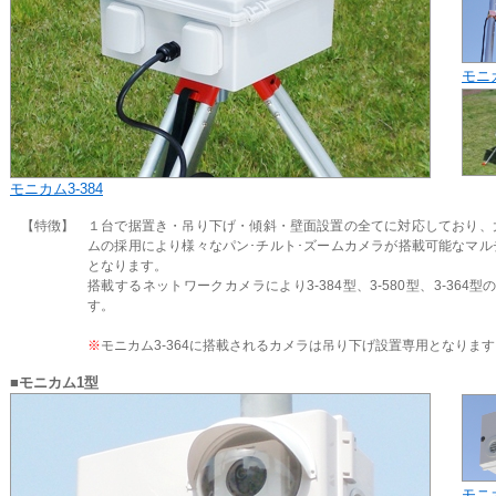
モニカ
モニカム3-384
【特徴】
１台で据置き・吊り下げ・傾斜・壁面設置の全てに対応しており、
ムの採用により様々なパン･チルト･ズームカメラが搭載可能なマル
となります。
搭載するネットワークカメラにより3-384型、3-580型、3-364型
す。
※
モニカム3-364に搭載されるカメラは吊り下げ設置専用となります
■モニカム1型
モニカ